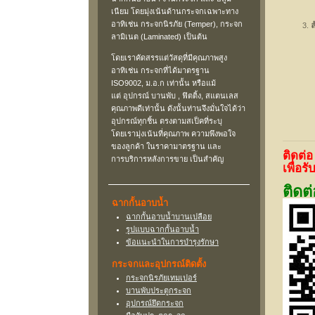
เนียม โดยมุ่งเน้นด้านกระจกเฉพาะทาง
อาทิเช่น กระจกนิรภัย (Temper), กระจก
ลามิเนต (Laminated) เป็นต้น
โดยเราคัดสรรแต่วัสดุที่มีคุณภาพสูง
อาทิเช่น กระจกที่ได้มาตรฐาน
ISO9002, ม.อ.ก เท่านั้น หรือแม้
แต่ อุปกรณ์ บานพับ , ฟิตติ้ง, สแตนเลส
คุณภาพดีเท่านั้น ดังนั้นท่านจึงมั่นใจได้ว่า
อุปกรณ์ทุกชิ้น ตรงตามสเป็คที่ระบุ
โดยเรามุ่งเน้นที่คุณภาพ ความพึงพอใจ
ของลูกค้า ในราคามาตรฐาน และ
ติดต่
การบริการหลังการขาย เป็นสำคัญ
เพื่อ
ติดต
ฉากกั้นอาบน้ำ
ฉากกั้นอาบน้ำบานเปลือย
รูปแบบฉากกั้นอาบน้ำ
ข้อแนะนำในการบำรุงรักษา
กระจกและอุปกรณ์ติดตั้ง
กระจกนิรภัยเทมเปอร์
บานพับประตูกระจก
อุปกรณ์ยึดกระจก