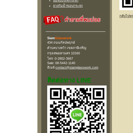
มือจับประตูกระจก
ยางกันน้ำขอบกระจก
กลับไปหน
Siam
Glasswork
434 ถนนกัลปพฤกษ์
ตำบลบางหว้า เขตภาษีเจริญ
กรุงเทพมหานคร 10160
โทร: 0-2802-3667
Sale: 08-5442-1140
อีเมล์:
contact@siamglasswork.com
ติดต่อทาง LINE