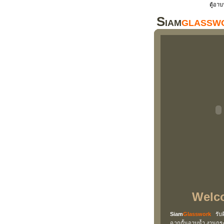
ตู้อา
Siam
glassw
Welc
Siam
Glasswork
รับติ
ฉากกั้นอาบน้ำ งานกระ