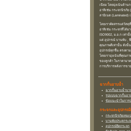
เนียม โดยมุ่งเน้นด้า
อาทิเช่น กระจกนิรภัย
ลามิเนต (Laminated) เ
โดยเราคัดสรรแต่วัสดุที
อาทิเช่น กระจกที่ได้
ISO9002, ม.อ.ก เท่านั้
แต่ อุปกรณ์ บานพับ , ฟ
คุณภาพดีเท่านั้น ดังนั้น
อุปกรณ์ทุกชิ้น ตรงตามส
โดยเรามุ่งเน้นที่คุณภ
ของลูกค้า ในราคามา
การบริการหลังการขาย
ฉากกั้นอาบน้ำ
ฉากกั้นอาบน้ำบา
รูปแบบฉากกั้นอา
ข้อแนะนำในการบำ
กระจกและอุปกรณ์ติ
กระจกนิรภัยเทมเป
บานพับประตูกระ
อุปกรณ์ยึดกระจก