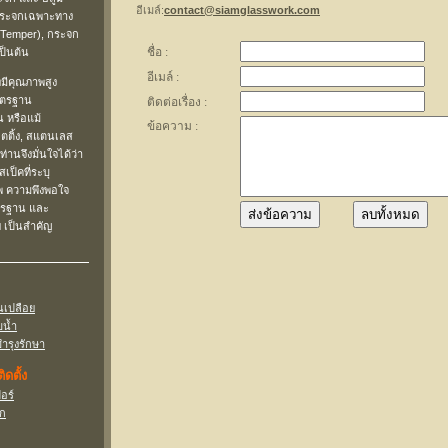
อีเมล์:
contact@siamglasswork.com
นกระจกเฉพาะทาง
 (Temper), กระจก
ป็นต้น
่มีคุณภาพสูง
มาตรฐาน
น หรือแม้
ิตติ้ง, สแตนเลส
ท่านจึงมั่นใจได้ว่า
เป็คที่ระบุ
าพ ความพึงพอใจ
ตรฐาน และ
 เป็นสำคัญ
นเปลือย
บน้ำ
รุงรักษา
ดตั้ง
อร์
จก