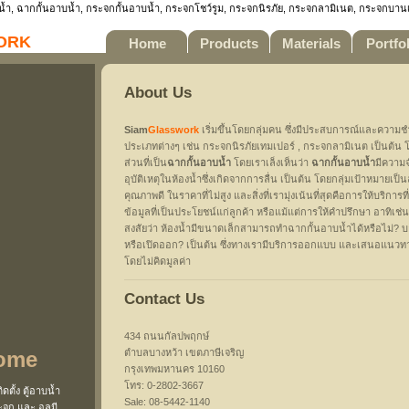
บน้ำ, ฉากกั้นอาบน้ำ, กระจกกั้นอาบน้ำ, กระจกโชว์รูม, กระจกนิรภัย, กระจกลามิเนต, กระจกบาน
ork
Home
Products
Materials
Portfol
About Us
Siam
Glasswork
เริ่มขึ้นโดยกลุ่มคน ซึ่งมีประสบการณ์และควา
ประเภทต่างๆ เช่น กระจกนิรภัยเทมเปอร์ , กระจกลามิเนต เป็นต้น
ส่วนที่เป็น
ฉากกั้นอาบน้ำ
โดยเราเล็งเห็นว่า
ฉากกั้นอาบน้ำ
มีความจ
อุบัติเหตุในห้องน้ำซึ่งเกิดจากการลื่น เป็นต้น โดยกลุ่มเป้าหมายเป็น
คุณภาพดี ในราคาที่ไม่สูง และสิ่งที่เรามุ่งเน้นที่สุดคือการให้บริการท
ข้อมูลที่เป็นประโยชน์แก่ลูกค้า หรือแม้แต่การให้คำปรึกษา อาทิเช่
สงสัยว่า ห้องน้ำมีขนาดเล็กสามารถทำฉากกั้นอาบน้ำได้หรือไม่? 
หรือเปิดออก? เป็นต้น ซึ่งทางเรามีบริการออกแบบ และเสนอแนวทา
โดยไม่คิดมูลค่า
Contact Us
434 ถนนกัลปพฤกษ์
ome
ตำบลบางหว้า เขตภาษีเจริญ
กรุงเทพมหานคร 10160
โทร: 0-2802-3667
ดตั้ง ตู้อาบน้ำ
Sale: 08-5442-1140
จก และ อลูมี