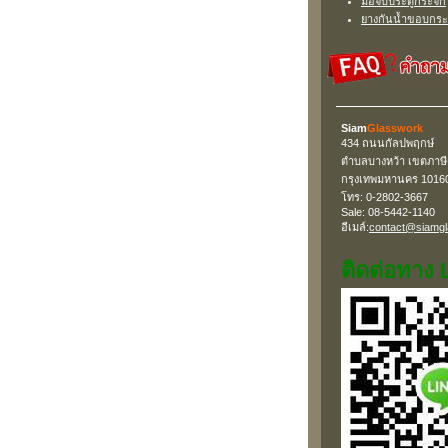
มือจับประตูกระจก
ยางกันน้ำขอบกร
Siam
Glasswork
434 ถนนกัลปพฤกษ์
ตำบลบางหว้า เขตภาษี
กรุงเทพมหานคร 1016
โทร: 0-2802-3667
Sale: 08-5442-1140
อีเมล์:
contact@siamg
ติดต่อทาง 